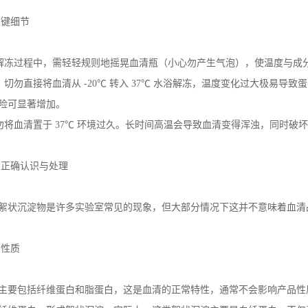
关键细节
解冻过程中，需轻轻规则地摇晃血清瓶（小心勿产生气泡），使温度与成
：切勿直接将血清从
-20℃
转入
37℃
水浴解冻，温度变化过大极易导致蛋
险可显著增加。
勿将血清置于
37℃
环境过久。长时间高温会导致血清变得浑浊，同时破坏
：正确认识与处理
絮状沉淀物是许多实验室常见的现象，但大部分情况下这并不意味着血清
与性质
主要包括纤维蛋白和脂蛋白，这是血清的正常特性，通常不会影响产品性