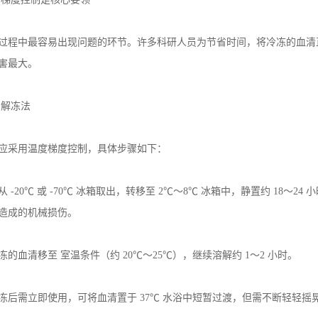
过程中最容易出现问题的环节。许多科研人员为节省时间，将冷冻的血清
害最大。
步解冻法
应采用温度梯度控制，具体步骤如下：
从
-20℃
或
-70℃
冰箱取出，转移至
2℃
～
8℃
冰箱中，静置约
18
～
24
小
造成的机械损伤。
冻的血清移至
室温条件（约
20℃
～
25℃
），继续溶解约
1
～
2
小时。
冻后需立即使用，可将血清置于
37℃
水浴中短暂过渡，但需不断轻轻摇