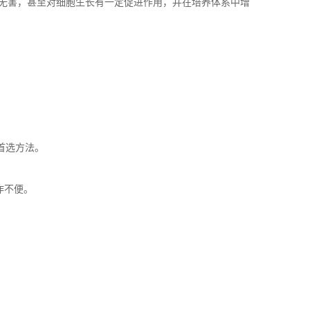
无害，甚至对细胞生长有一定促进作用，并在培养体系中增
首选方法。
作不便。