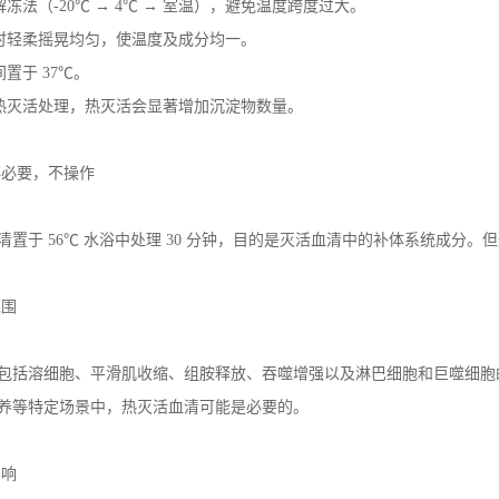
解冻法（
-20℃ → 4℃ →
室温），避免温度跨度过大。
时轻柔摇晃均匀，使温度及成分均一。
间置于
37℃
。
热灭活处理，热灭活会显著增加沉淀物数量。
非必要，不操作
清置于
56℃
水浴中处理
30
分钟，目的是灭活血清中的补体系统成分。但
范围
包括溶细胞、平滑肌收缩、组胺释放、吞噬增强以及淋巴细胞和巨噬细胞
养等特定场景中，热灭活血清可能是必要的。
影响