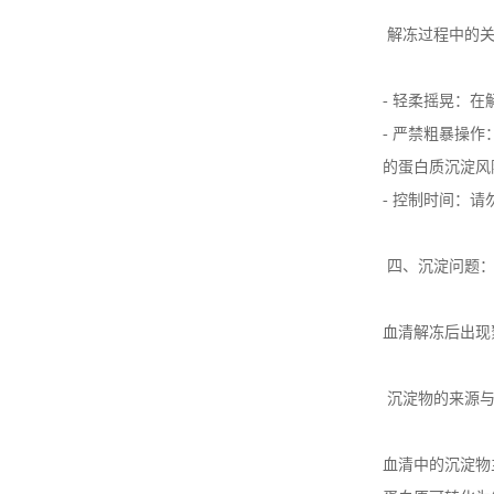
解冻过程中的
-
轻柔摇晃：在
-
严禁粗暴操作
的蛋白质沉淀风
-
控制时间：请
四、沉淀问题
血清解冻后出现
沉淀物的来源
血清中的沉淀物