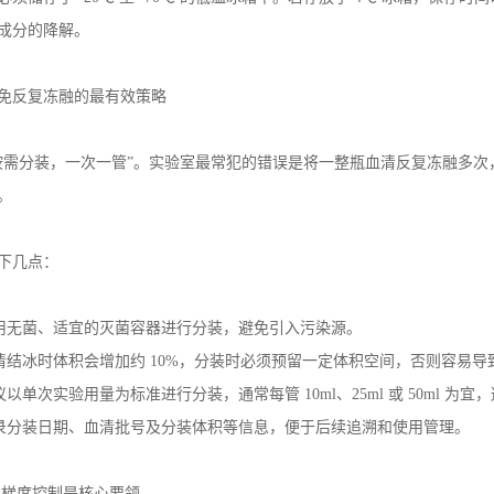
成分的降解。
免反复冻融的最有效策略
按需分装，一次一管
”
。实验室最常犯的错误是将一整瓶血清反复冻融多次
。
下几点：
用无菌、适宜的灭菌容器进行分装，避免引入污染源。
清结冰时体积会增加约
10%
，分装时必须预留一定体积空间，否则容易导
议以单次实验用量为标准进行分装，通常每管
10ml
、
25ml
或
50ml
为宜，
录分装日期、血清批号及分装体积等信息，便于后续追溯和使用管理。
：梯度控制是核心要领