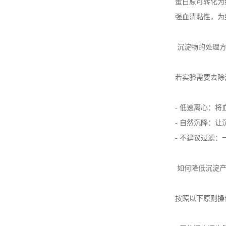
蛋白原可转化为
强血清黏性，为
沉淀物的处理
若实验需要去除
-
低速离心：将
-
自然沉降：让
-
不建议过滤：
如何降低沉淀
按照以下原则操