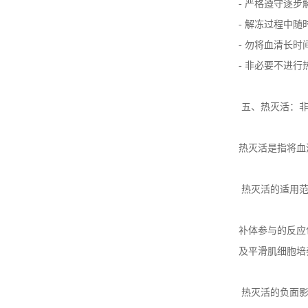
-
严格遵守逐步
-
解冻过程中随
-
勿将血清长时
-
非必要不进行
五、热灭活：
热灭活是指将血
热灭活的适用
补体参与的反应
及平滑肌细胞培
热灭活的负面