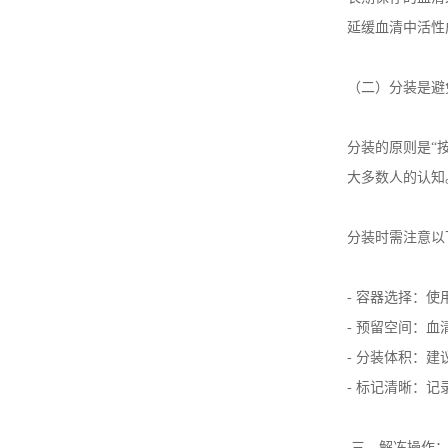
延缓血清中活性
（二）分装是避
分装的原则是
“
大多数人的认知
分装时需注意以
-
容器选择：使
-
预留空间：血
-
分装体积：建
-
标记清晰：记
三、解冻操作