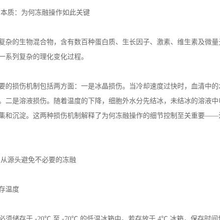
的本质：为何冻融操作如此关键
复杂的生物混合物，含有数百种蛋白质、生长因子、激素、维生素及微量
一系列复杂的理化变化过程。
要的损伤机制包括两方面：一是冰晶损伤。当冷却速度过快时，血清中的
。二是溶液损伤。随着温度的下降，细胞外水分先结冰，未结冰的溶液中
集和沉淀。这两种损伤机制解释了为何冻融操作的细节控制至关重要
——
：从源头避免不必要的冻融
存温度
必须储存于
-20℃
至
-70℃
的低温冰箱中。若存放于
4℃
冰箱，保存时间