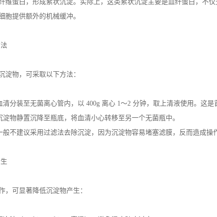
纤维蛋白，形成絮状沉淀。实际上，这类絮状沉淀主要是血纤蛋白，不仅
细胞提供额外的机械缓冲。
方法
沉淀物，可采取以下方法：
血清分装至无菌离心管内，以
400g
离心
1
～
2
分钟，取上清液使用。这是
沉淀物静置沉降至瓶底，将血清小心转移至另一个无菌瓶中。
一般不建议采用过滤法去除沉淀，因为沉淀物容易堵塞滤膜，反而造成操
产生
作，可显著降低沉淀物产生：