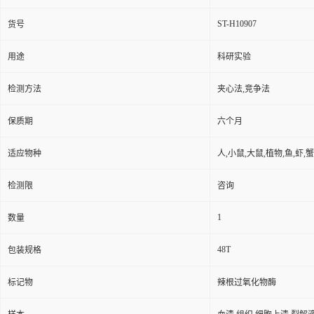
ST-H10907
货号
用途
科研实验
检测方法
夹心法,竞争法
保质期
六个月
适应物种
人,小鼠,大鼠,植物,鱼,虾,蟹
检测限
咨询
1
数量
48T
包装规格
标记物
辣根过氧化物酶