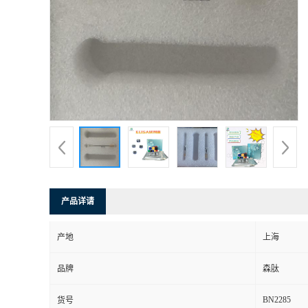
产品详请
产地
上海
品牌
森肽
BN2285
货号