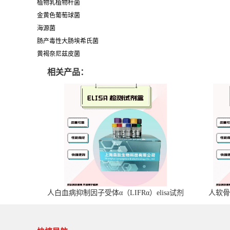
植物乳植物杆菌
金黄色葡萄球菌
海源菌
肠产毒性大肠埃希氏菌
黄褐奈尼兹皮菌
相关产品：
人白血病抑制因子受体α（LIFRα）elisa试剂
人软骨
盒