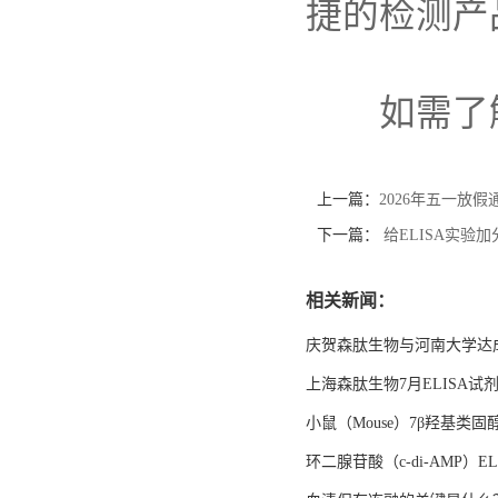
捷的检测产
如需了
上一篇：
2026年五一放假
下一篇：
给ELISA实验
相关新闻：
庆贺森肽生物与河南大学达
上海森肽生物7月ELISA
小鼠（Mouse）7β羟基类固
环二腺苷酸（c-di-AMP