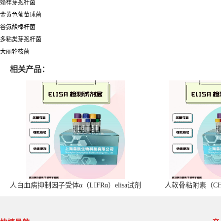
蜡样芽孢杆菌
金黄色葡萄球菌
谷氨酸棒杆菌
多粘类芽孢杆菌
大丽轮枝菌
相关产品：
人白血病抑制因子受体α（LIFRα）elisa试剂
人软骨粘附素（CHA
盒