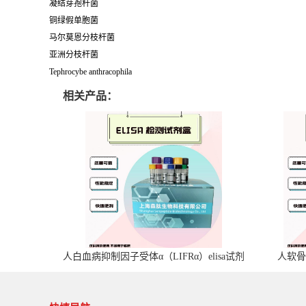
凝结芽孢杆菌
铜绿假单胞菌
马尔莫恩分枝杆菌
亚洲分枝杆菌
Tephrocybe anthracophila
相关产品：
人白血病抑制因子受体α（LIFRα）elisa试剂
人软骨
盒