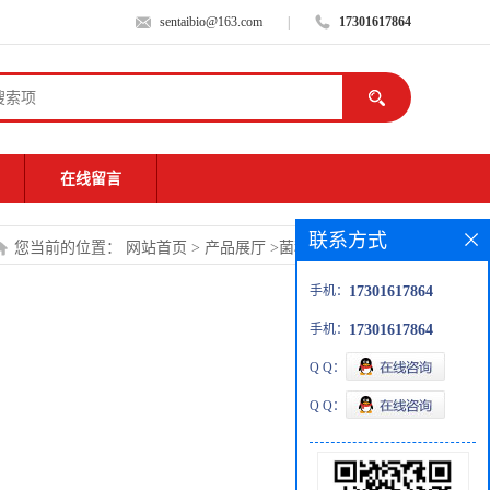
sentaibio@163.com
|
17301617864
在线留言
联系方式
您当前的位置：
网站首页
>
产品展厅
>
菌种
>
粗糙脉孢菌
手机：
17301617864
手机：
17301617864
Q Q：
Q Q：