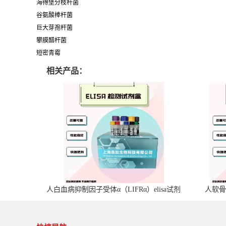
海得堡分枝杆菌
谷氨酸棒杆菌
巨大芽孢杆菌
攀膜醋杆菌
短密青霉
相关产品：
人白血病抑制因子受体α（LIFRα）elisa试剂
人软骨
盒