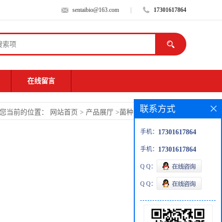
sentaibio@163.com
|
17301617864
在线留言
联系方式
您当前的位置：
网站首页
>
产品展厅
>
菌种
>
变化考克氏菌
手机：
17301617864
手机：
17301617864
Q Q：
Q Q：