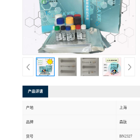
产品详请
产地
上海
品牌
森肽
BN2327
货号