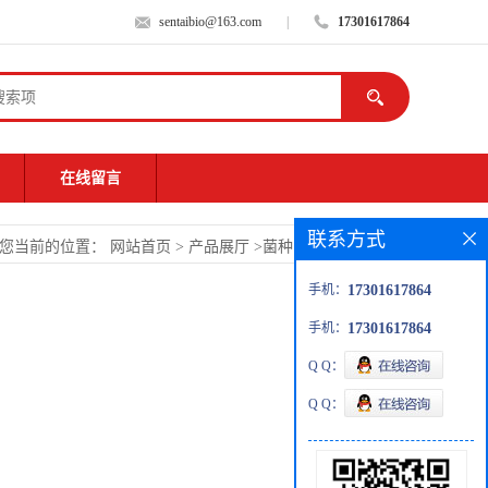
sentaibio@163.com
|
17301617864
在线留言
联系方式
您当前的位置：
网站首页
>
产品展厅
>
菌种
>
腐生葡萄球菌
手机：
17301617864
手机：
17301617864
Q Q：
Q Q：