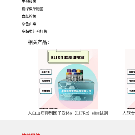
生孢梭菌
铜绿假单胞菌
血红栓菌
杂色曲霉
多黏类芽孢杆菌
相关产品：
人白血病抑制因子受体α（LIFRα）elisa试剂
人软骨
盒