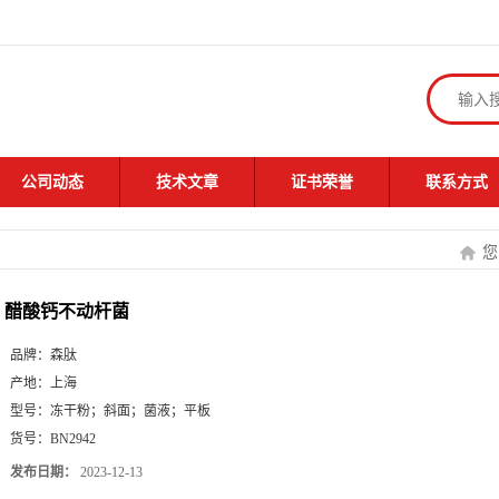
公司动态
技术文章
证书荣誉
联系方式
您
醋酸钙不动杆菌
品牌：
森肽
产地：
上海
型号：
冻干粉；斜面；菌液；平板
货号：
BN2942
发布日期：
2023-12-13