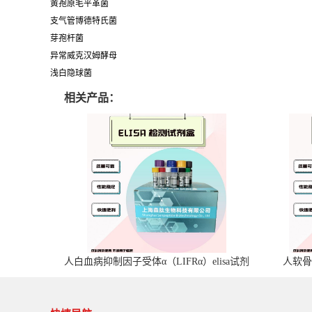
黄孢原毛平革菌
支气管博德特氏菌
芽孢杆菌
异常威克汉姆酵母
浅白隐球菌
相关产品：
人白血病抑制因子受体α（LIFRα）elisa试剂
人软骨
盒