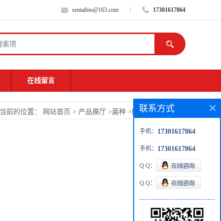
sentaibio@163.com
|
17301617864
在线留言
联系方式
当前的位置：
网站首页
>
产品展厅
>
菌种
>
醋酸钙不动杆菌
手机：
17301617864
手机：
17301617864
Q Q：
Q Q：