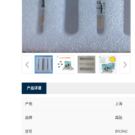
产品详请
产地
上海
品牌
森肽
BN2942
货号