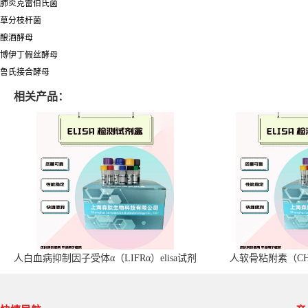
肺炎克雷伯氏菌
草分枝杆菌
酿酒酵母
博伊丁假丝酵母
鲁氏接合酵母
相关产品：
人白血病抑制因子受体α（LIFRα）elisa试剂
人软骨粘附素（CHA
盒