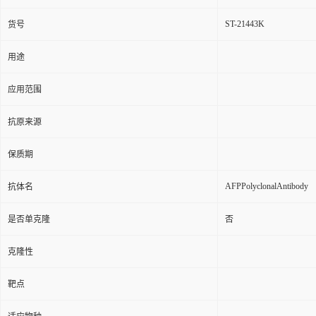
ST-21443K
货号
用途
应用范围
抗原来源
保质期
AFPPolyclonalAntibody
抗体名
是否单克隆
否
克隆性
靶点