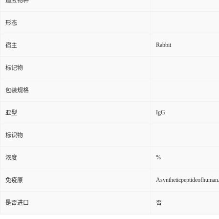
适应物种
形态
Rabbit
宿主
标记物
包装规格
IgG
亚型
标识物
%
浓度
Asyntheticpeptideofhuma
免疫原
是否进口
否