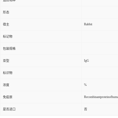
适应物种
形态
Rabbit
宿主
标记物
包装规格
IgG
亚型
标识物
%
浓度
Recombinantproteinofhu
免疫原
是否进口
否