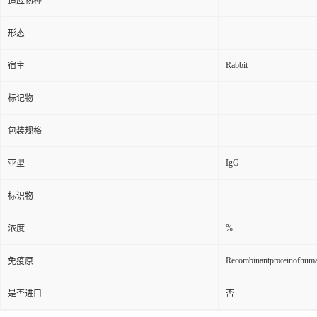
适应物种
形态
Rabbit
宿主
标记物
包装规格
IgG
亚型
标识物
%
浓度
Recombinantproteinofhu
免疫原
是否进口
否