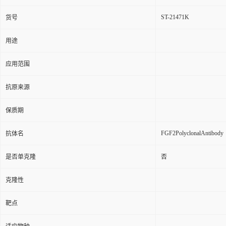
ST-21471K
货号
用途
应用范围
抗原来源
保质期
FGF2PolyclonalAntibody
抗体名
是否单克隆
否
克隆性
靶点