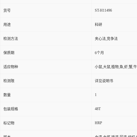
ST-H11496
货号
用途
科研
检测方法
夹心法,竞争法
保质期
6个月
适应物种
小鼠,大鼠,植物,鱼,虾,蟹,
检测限
详见说明书
1
数量
48T
包装规格
HRP
标记物