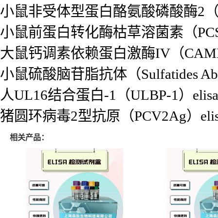
小鼠非受体型蛋白酪氨酸磷酸酶2（PTP
小鼠前蛋白转化酶枯草溶菌素（PCSK
大鼠钙调素依赖蛋白激酶IV（CAMK 
小鼠硫酸脑苷脂抗体（Sulfatides Ab
人UL16结合蛋白-1（ULBP-1）eli
猪圆环病毒2型抗原（PCV2Ag）eli
相关产品：