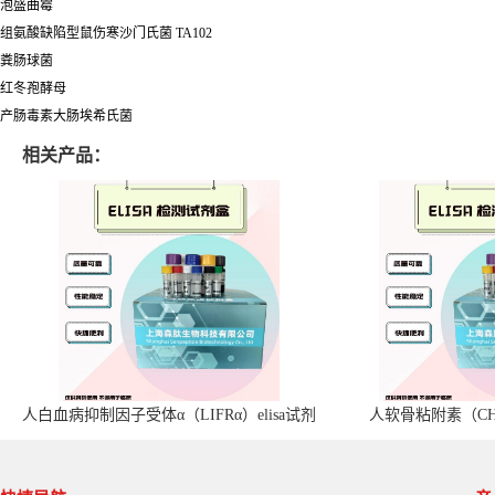
泡盛曲霉
组氨酸缺陷型鼠伤寒沙门氏菌 TA102
粪肠球菌
红冬孢酵母
产肠毒素大肠埃希氏菌
相关产品：
人白血病抑制因子受体α（LIFRα）elisa试剂
人软骨粘附素（CHA
盒