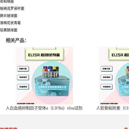
密粘褶菌
阪崎克罗诺杆菌
肺炎链球菌
准梅花状青霉
铅黄肠球菌
相关产品：
人白血病抑制因子受体α（LIFRα）elisa试剂
人软骨粘附素（CHA
盒