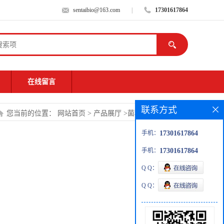
sentaibio@163.com
|
17301617864
在线留言
联系方式
您当前的位置：
网站首页
>
产品展厅
>
菌种
>
细蛇形虫草
手机：
17301617864
手机：
17301617864
Q Q：
Q Q：