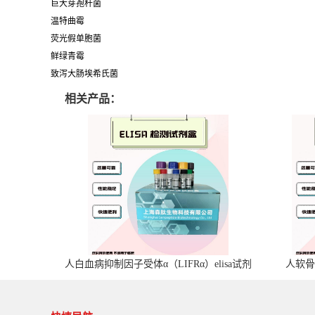
巨大芽孢杆菌
温特曲霉
荧光假单胞菌
鲜绿青霉
致泻大肠埃希氏菌
相关产品：
人白血病抑制因子受体α（LIFRα）elisa试剂
人软骨
盒