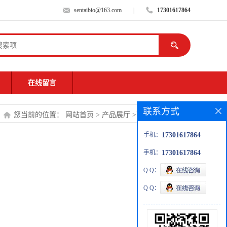
sentaibio@163.com
|
17301617864
在线留言
联系方式
您当前的位置：
网站首页
>
产品展厅
>
菌种
>
木醋杆菌
手机：
17301617864
手机：
17301617864
Q Q：
Q Q：