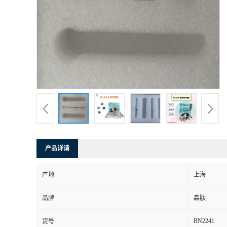
产品详请
产地
上海
品牌
森肽
BN2241
货号