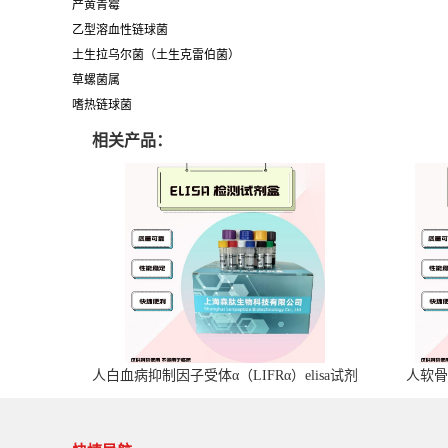
产黄青霉
乙型溶血性链球菌
土生拉乌尔菌（土生克雷伯菌）
草螺菌属
嗜热链球菌
相关产品：
人白血病抑制因子受体α（LIFRα）elisa试剂
人软骨
盒