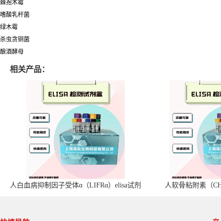
棘孢木霉
嗜酸乳杆菌
绿木霉
杀虫贪铜菌
酿酒酵母
相关产品：
人白血病抑制因子受体α（LIFRα）elisa试剂
人软骨粘附素（CHA
盒