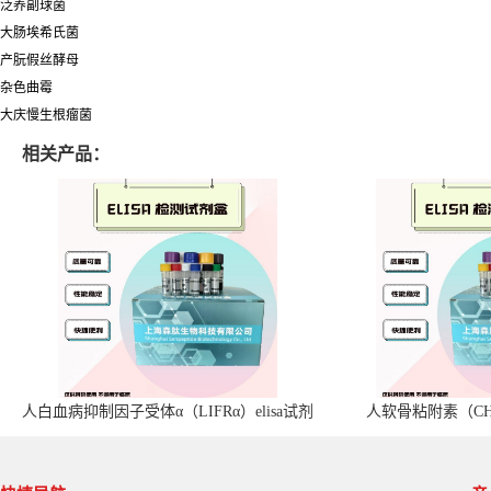
泛养副球菌
大肠埃希氏菌
产朊假丝酵母
杂色曲霉
大庆慢生根瘤菌
相关产品：
人白血病抑制因子受体α（LIFRα）elisa试剂
人软骨粘附素（CHA
盒