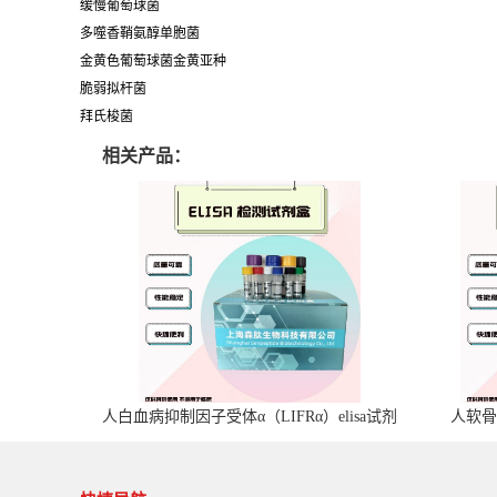
缓慢葡萄球菌
多噬香鞘氨醇单胞菌
金黄色葡萄球菌金黄亚种
脆弱拟杆菌
拜氏梭菌
相关产品：
人白血病抑制因子受体α（LIFRα）elisa试剂
人软骨
盒