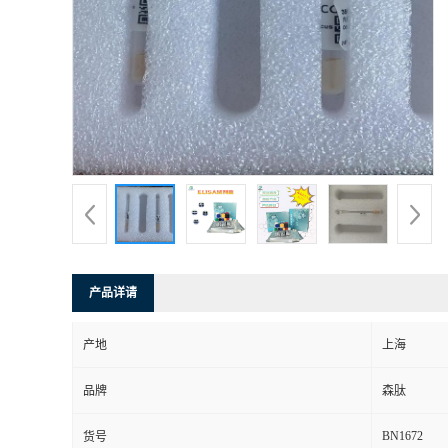
产品详请
产地
上海
品牌
森肽
BN1672
货号