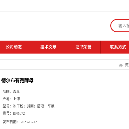
公司动态
技术文章
证书荣誉
联系方式
您
德尔布有孢酵母
品牌：
森肽
产地：
上海
型号：
冻干粉；斜面；菌液；平板
货号：
BN1672
发布日期：
2023-12-12