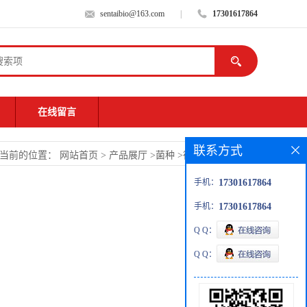
sentaibio@163.com
|
17301617864
在线留言
联系方式
当前的位置：
网站首页
>
产品展厅
>
菌种
>
德尔布有孢酵母
手机：
17301617864
手机：
17301617864
Q Q：
Q Q：