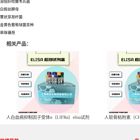
溶组织哈撒韦氏菌
白假丝酵母
蕈状芽孢杆菌
金黄色葡萄球菌亚种
串珠镰孢
相关产品：
人白血病抑制因子受体α（LIFRα）elisa试剂
人软骨粘附素（CHA
盒