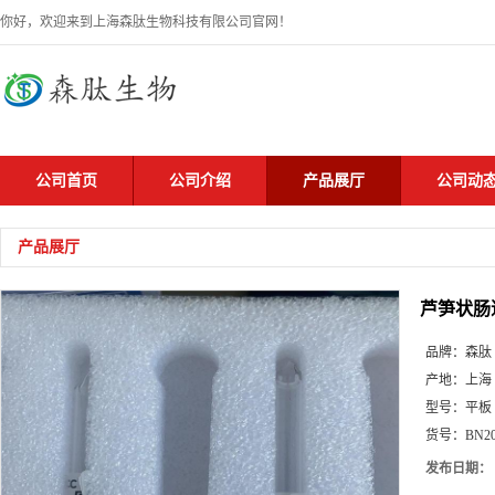
你好，欢迎来到上海森肽生物科技有限公司官网！
公司首页
公司介绍
产品展厅
公司动
产品展厅
芦笋状肠
品牌：
森肽
产地：
上海
型号：
平板
货号：
BN2
发布日期：