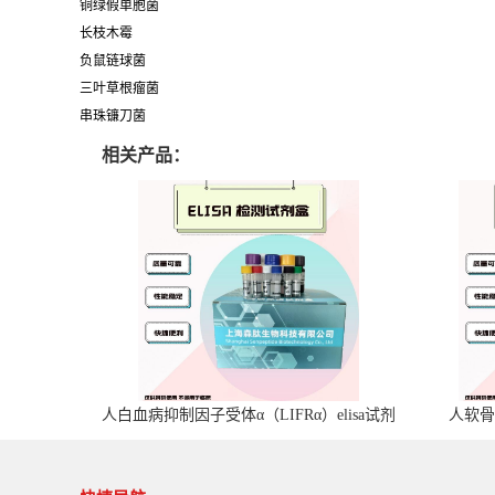
铜绿假单胞菌
长枝木霉
负鼠链球菌
三叶草根瘤菌
串珠镰刀菌
相关产品：
人白血病抑制因子受体α（LIFRα）elisa试剂
人软骨
盒