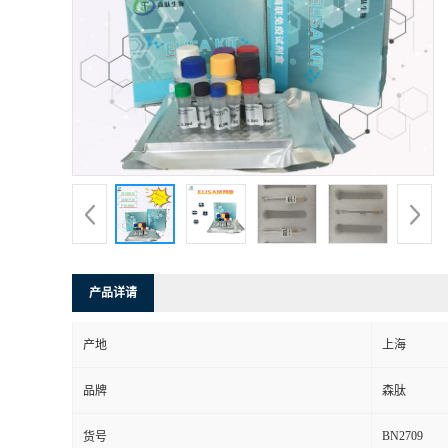
产品详请
产地
上海
品牌
森肽
BN2709
货号