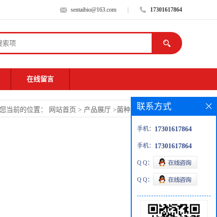
sentaibio@163.com
|
17301617864
在线留言
联系方式
您当前的位置：
网站首页
>
产品展厅
>
菌种
>
红霉素链霉菌
手机：
17301617864
手机：
17301617864
Q Q：
Q Q：