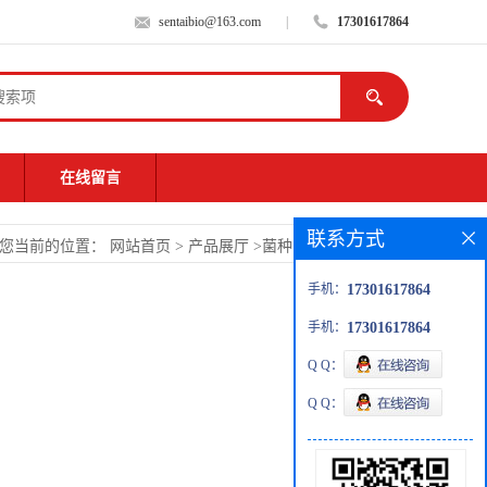
sentaibio@163.com
|
17301617864
在线留言
联系方式
您当前的位置：
网站首页
>
产品展厅
>
菌种
>
坚硬棒状杆菌
手机：
17301617864
手机：
17301617864
Q Q：
Q Q：