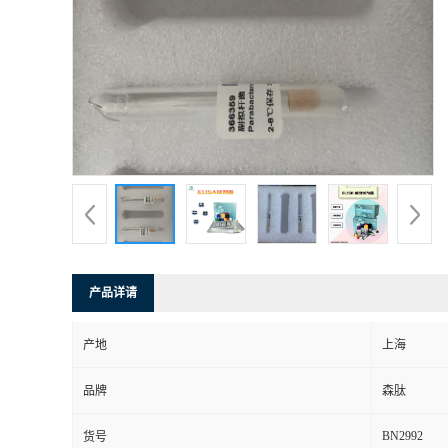
产品详请
产地
上海
品牌
森肽
BN2992
货号