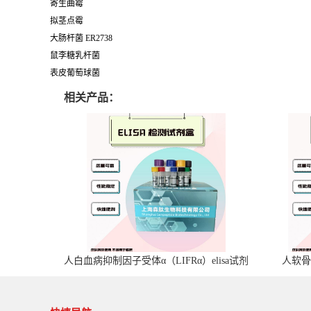
寄生曲霉
拟茎点霉
大肠杆菌 ER2738
鼠李糖乳杆菌
表皮葡萄球菌
相关产品：
人白血病抑制因子受体α（LIFRα）elisa试剂
人软骨
盒