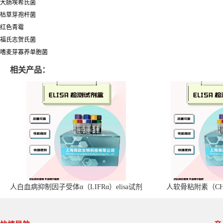
大肠埃希氏菌
枯草芽孢杆菌
红色青霉
福氏志贺氏菌
嗜麦芽寡养单胞菌
相关产品：
人白血病抑制因子受体α（LIFRα）elisa试剂
人软骨粘附素（CHA
盒