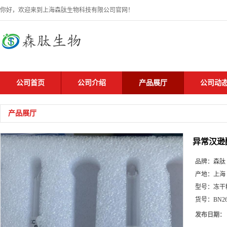
你好，欢迎来到上海森肽生物科技有限公司官网！
公司首页
公司介绍
产品展厅
公司动
产品展厅
异常汉逊
品牌：
森肽
产地：
上海
型号：
冻干
货号：
BN2
发布日期：