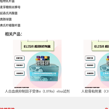
植物乳杆菌
麦芽糖假丝酵母
延森氏丙酸菌
粪肠球菌
弗氏柠檬酸杆菌
相关产品：
人白血病抑制因子受体α（LIFRα）elisa试剂
人软骨粘附素（CHA
盒