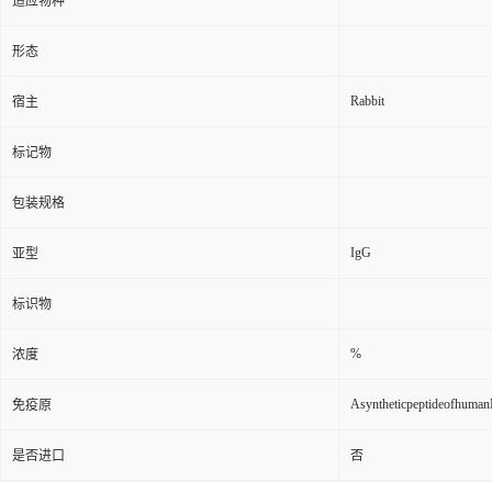
适应物种
形态
Rabbit
宿主
标记物
包装规格
IgG
亚型
标识物
%
浓度
Asyntheticpeptideofhum
免疫原
是否进口
否