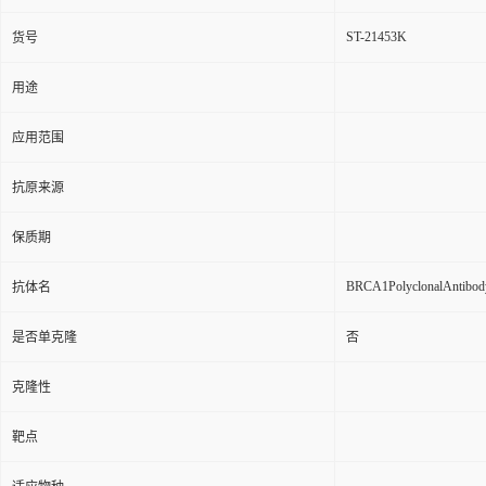
ST-21453K
货号
用途
应用范围
抗原来源
保质期
BRCA1PolyclonalAntibod
抗体名
是否单克隆
否
克隆性
靶点