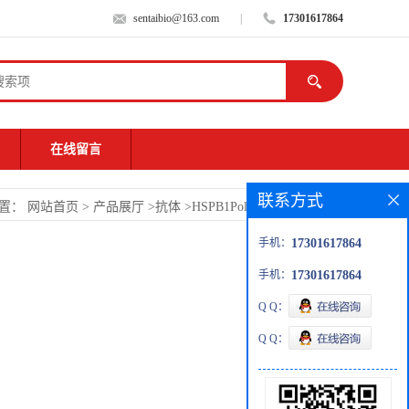
sentaibio@163.com
|
17301617864
在线留言
联系方式
位置：
网站首页
>
产品展厅
>
抗体
>
HSPB1PolyclonalAntibody
手机：
17301617864
手机：
17301617864
Q Q：
Q Q：