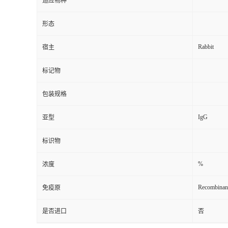
适应物种
形态
Rabbit
宿主
标记物
包装规格
IgG
亚型
标识物
%
浓度
Recombinan
免疫原
是否进口
否