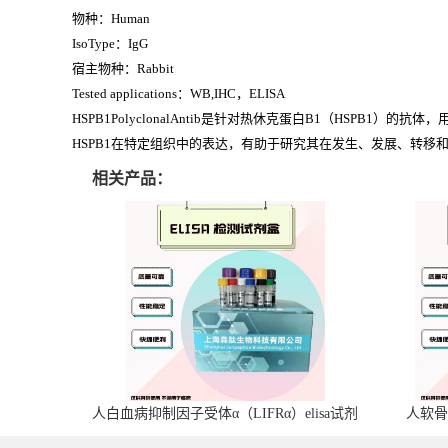
物种：Human
IsoType：IgG
宿主物种：Rabbit
Tested applications：WB,IHC，ELISA
HSPB1PolyclonalAntib是针对热休克蛋白B1（HS
HSPB1在特定组织中的表达，有助于研究其在发生、发展、转
相关产品：
人白血病抑制因子受体α（LIFRα）elisa试剂
人软骨
盒