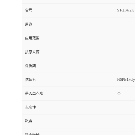
ST-21472K
货号
用途
应用范围
抗原来源
保质期
HSPB1Polyc
抗体名
是否单克隆
否
克隆性
靶点