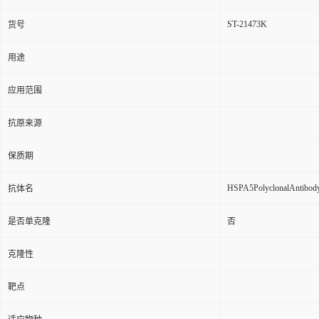
ST-21473K
货号
用途
应用范围
抗原来源
保质期
HSPA5PolyclonalAntibod
抗体名
是否单克隆
否
克隆性
靶点