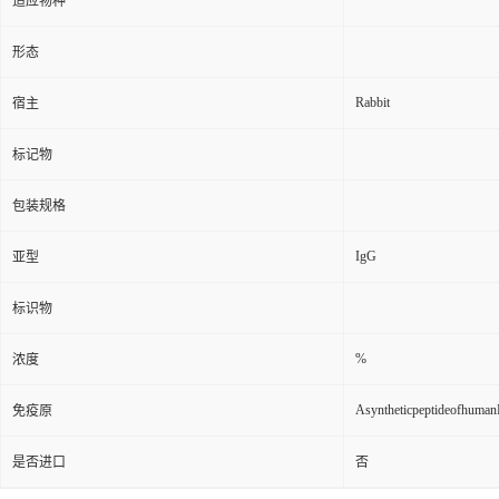
适应物种
形态
Rabbit
宿主
标记物
包装规格
IgG
亚型
标识物
%
浓度
Asyntheticpeptideofhum
免疫原
是否进口
否