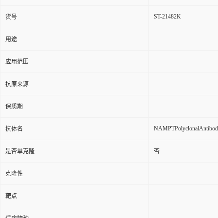
ST-21482K
货号
用途
应用范围
抗原来源
保质期
NAMPTPolyclonalAntibod
抗体名
是否单克隆
否
克隆性
靶点