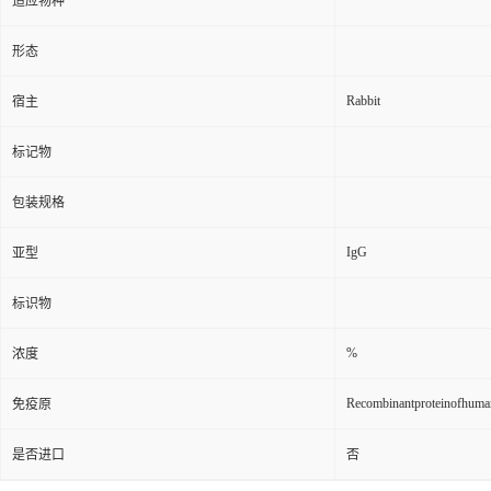
适应物种
形态
Rabbit
宿主
标记物
包装规格
IgG
亚型
标识物
%
浓度
Recombinantproteinofhu
免疫原
是否进口
否